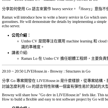
分享如何使用 Go 語言來實作 heavy service。「Heavy
Ramax will introduce how to write a heavy service in Go which uses in
goroutines. He will demonstrate the details by implementing a simple
echo server.
公司介紹：
Umbo CV 是間專注在運用 machine learning 
識的準確度。
講者介紹:
Ramax Lo 在 Umbo CV 擔任韌體工程師，
20:10 ~ 20:50 LIVEHouse.in - Browny : Structures in Go
分享 Go 專案開發在 LIVEHouse.in 是什麼樣貌，從專案
討論怎麼利用 Go 的語言特性架構一個富有彈性易於測試的大
Browny will share how "Go dev in LIVEHouse.in" feels like. This talk
How to build a flexible and easy to test software project by Go will b