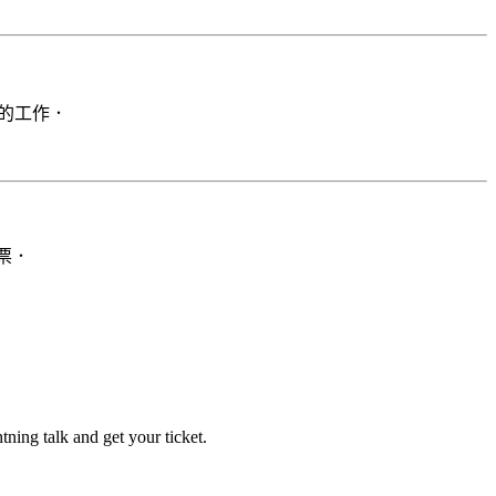
下載的工作．
票．
tning talk and get your ticket.