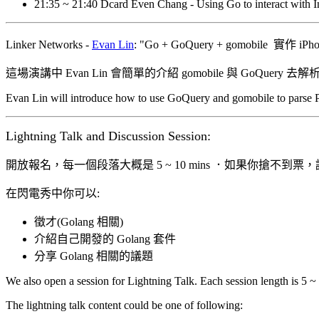
21:35 ~ 21:40 Dcard Even Chang - Using Go to interact with I
Linker Networks -
Evan Lin
: "Go + GoQuery + gomobile 實
這場演講中 Evan Lin 會簡單的介紹 gomobile 與 GoQue
Evan Lin will introduce how to use GoQuery and gomobile to parse P
Lightning Talk and Discussion Session:
開放報名，每一個段落大概是 5 ~ 10 mins ．如果你搶不到票
在閃電秀中你可以:
徵才(Golang 相關)
介紹自己開發的 Golang 套件
分享 Golang 相關的議題
We also open a session for Lightning Talk. Each session length is 5 ~ 1
The lightning talk content could be one of following: