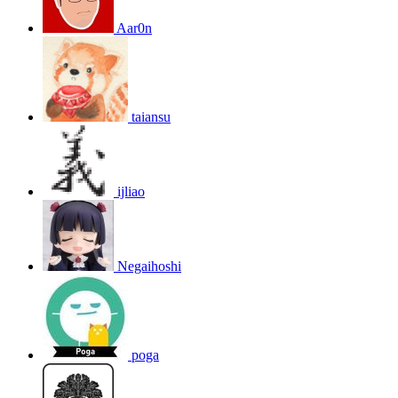
Aar0n
taiansu
ijliao
Negaihoshi
poga