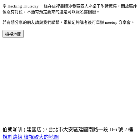
學 Hacking Thursday 一樣在店裡靠牆沙發區四人座桌子附近聚集，
開放區座
位沒有訂位，不過有預定要來的還是可以報名露個臉。
若有想分享的朋友請與我們聯繫，累積足夠講者後可舉辦 meetup 分享會。
檢視地圖
伯朗咖啡 ( 建國店 ) / 台北市大安區建國南路一段 166 號 2 樓
規劃路線
檢視較大的地圖